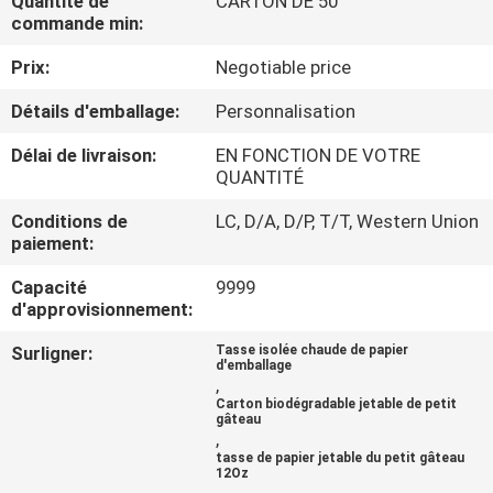
Quantité de
CARTON DE 50
commande min:
CONTRÔLE
Prix:
Negotiable price
DE
Détails d'emballage:
Personnalisation
QUALITÉ
Délai de livraison:
EN FONCTION DE VOTRE
QUANTITÉ
CONTACTEZ-
Conditions de
LC, D/A, D/P, T/T, Western Union
NOUS
paiement:
Capacité
9999
NOUVELLES
d'approvisionnement:
Surligner:
Tasse isolée chaude de papier
d'emballage
PLAN
,
Carton biodégradable jetable de petit
DU
gâteau
,
SITE
tasse de papier jetable du petit gâteau
12Oz