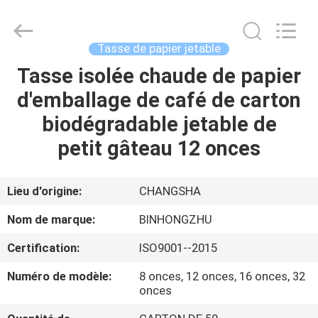
Bin
Hong
Import
and
Export
Tasse de papier jetable
Co.
LTD.
All
Tasse isolée chaude de papier
MAISON
Rights
Reserved.
d'emballage de café de carton
PRODUITS
biodégradable jetable de
petit gâteau 12 onces
AU
SUJET
Lieu d'origine:
CHANGSHA
DE
Nom de marque:
BINHONGZHU
NOUS
Certification:
ISO9001--2015
Numéro de modèle:
8 onces, 12 onces, 16 onces, 32
VISITE
onces
D'USINE