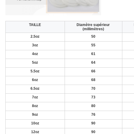
TAILLE
Diamètre supérieur
(millimètres)
2.5oz
50
3oz
55
4oz
61
5oz
64
5.5oz
66
6oz
68
6.5oz
70
7oz
73
8oz
80
9oz
76
10oz
90
12oz
90