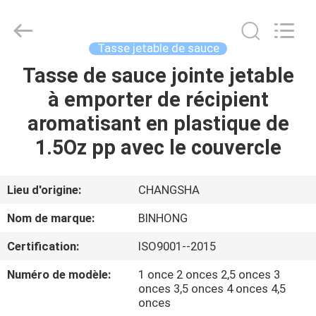
Bin
Hong
Import
and
Export
Tasse jetable de sauce
Co.
LTD.
All
Tasse de sauce jointe jetable
MAISON
Rights
Reserved.
à emporter de récipient
PRODUITS
aromatisant en plastique de
1.5Oz pp avec le couvercle
AU
SUJET
Lieu d'origine:
CHANGSHA
DE
Nom de marque:
BINHONG
NOUS
Certification:
ISO9001--2015
Numéro de modèle:
1 once 2 onces 2,5 onces 3
VISITE
onces 3,5 onces 4 onces 4,5
D'USINE
onces