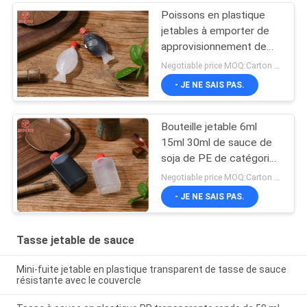
Poissons en plastique
jetables à emporter de
approvisionnement de
sauce de soja mettre 1,5
Negotiable price MOQ:Carton 50
2 onces en bouteille
- JE NE SAIS PAS.
Bouteille jetable 6ml
15ml 30ml de sauce de
soja de PE de catégorie
comestible
Negotiable price MOQ:Carton 50
- JE NE SAIS PAS.
Tasse jetable de sauce
Mini-fuite jetable en plastique transparent de tasse de sauce
résistante avec le couvercle