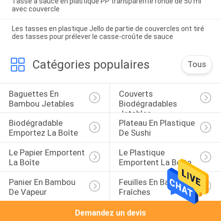
Tasse à sauce en plastique PP transparente ronde de 50 ml
avec couvercle
Les tasses en plastique Jello de partie de couvercles ont tiré
des tasses pour prélever le casse-croûte de sauce
Catégories populaires
Tous
Baguettes En 
Couverts 
Bambou Jetables
Biodégradables 
Jetables
Biodégradable 
Plateau En Plastique 
Emportez La Boîte
De Sushi
Le Papier Emportent 
Le Plastique 
La Boîte
Emportent La Boîte
Panier En Bambou 
Feuilles En Bambou 
De Vapeur
Fraîches
Demandez un devis