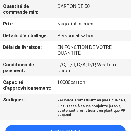
Quantité de
CARTON DE 50
commande min:
CONTRÔLE
DE
Prix:
Negotiable price
QUALITÉ
Détails d'emballage:
Personnalisation
Délai de livraison:
EN FONCTION DE VOTRE
CONTACTEZ-
QUANTITÉ
NOUS
Conditions de
L/C, T/T, D/A, D/P, Western
paiement:
Union
NOUVELLES
Capacité
10000carton
d'approvisionnement:
PLAN
Surligner:
,
Récipient aromatisant en plastique de 1
,
,
5 oz
tasse à sauce conjointe jetable
DU
contenant aromatisant en plastique PP
conjoint
SITE