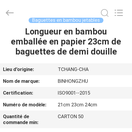
Bin
Hong
Import
and
Export
Baguettes en bambou jetables
Co.
LTD.
All
Longueur en bambou
MAISON
Rights
Reserved.
emballée en papier 23cm de
PRODUITS
baguettes de demi douille
AU
Lieu d'origine:
TCHANG-CHA
SUJET
Nom de marque:
BINHONGZHU
DE
Certification:
ISO9001--2015
NOUS
Numéro de modèle:
21cm 23cm 24cm
VISITE
Quantité de
CARTON 50
commande min:
D'USINE