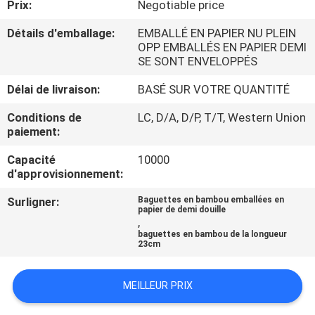
Prix:
Negotiable price
CONTRÔLE
Détails d'emballage:
EMBALLÉ EN PAPIER NU PLEIN
OPP EMBALLÉS EN PAPIER DEMI
DE
SE SONT ENVELOPPÉS
QUALITÉ
Délai de livraison:
BASÉ SUR VOTRE QUANTITÉ
Conditions de
LC, D/A, D/P, T/T, Western Union
CONTACTEZ-
paiement:
NOUS
Capacité
10000
d'approvisionnement:
NOUVELLES
Surligner:
Baguettes en bambou emballées en
papier de demi douille
,
baguettes en bambou de la longueur
PLAN
23cm
DU
SITE
MEILLEUR PRIX