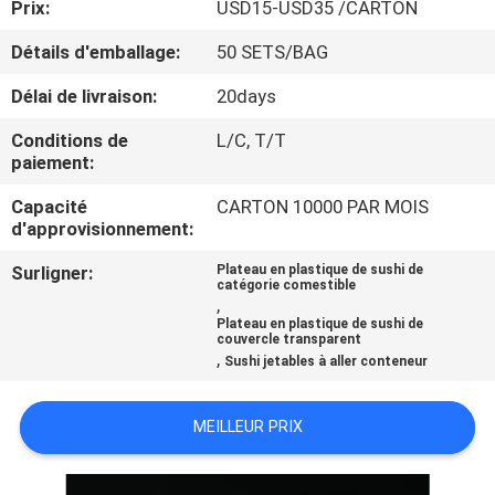
Prix:
USD15-USD35 /CARTON
CONTRÔLE
Détails d'emballage:
50 SETS/BAG
DE
Délai de livraison:
20days
QUALITÉ
Conditions de
L/C, T/T
paiement:
CONTACTEZ-
Capacité
CARTON 10000 PAR MOIS
d'approvisionnement:
NOUS
Surligner:
Plateau en plastique de sushi de
catégorie comestible
NOUVELLES
,
Plateau en plastique de sushi de
couvercle transparent
,
Sushi jetables à aller conteneur
PLAN
DU
MEILLEUR PRIX
SITE