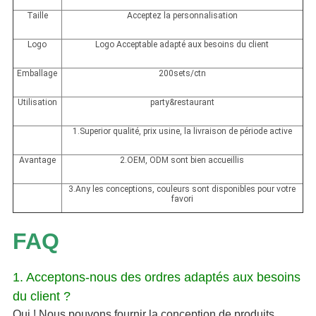
Taille
Acceptez la personnalisation
Logo
Logo Acceptable adapté aux besoins du client
Emballage
200sets/ctn
Utilisation
party&restaurant
1.Superior qualité, prix usine, la livraison de période active
Avantage
2.OEM, ODM sont bien accueillis
3.Any les conceptions, couleurs sont disponibles pour votre
favori
FAQ
1. Acceptons-nous des ordres adaptés aux besoins
du client ?
Oui ! Nous pouvons fournir la conception de produits