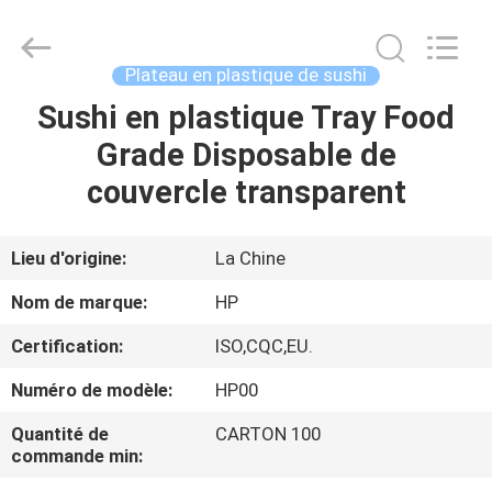
Bin
Hong
Import
and
Export
Plateau en plastique de sushi
Co.
LTD.
All
Sushi en plastique Tray Food
MAISON
Rights
Reserved.
Grade Disposable de
PRODUITS
couvercle transparent
AU
Lieu d'origine:
La Chine
SUJET
Nom de marque:
HP
DE
Certification:
ISO,CQC,EU.
NOUS
Numéro de modèle:
HP00
VISITE
Quantité de
CARTON 100
commande min:
D'USINE