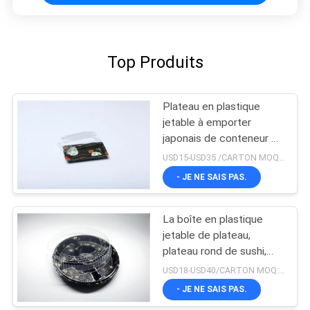
Top Produits
Plateau en plastique
jetable à emporter
japonais de conteneur de
boîte à sushi
USD15-USD35 /CARTON MOQ:CARTON 100
- JE NE SAIS PAS.
La boîte en plastique
jetable de plateau,
plateau rond de sushi,
emportent le plateau de
USD18-USD40/CARTON MOQ:Carton 50
nourriture
- JE NE SAIS PAS.